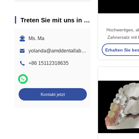
Treten Sie mit uns in Verbindung
Hochwertiges, 
Zahnersatz mit 
Ms. Ma
HPP-Rahmen 
Erhalten Sie be
yolanda@amddentallab.com
komfortablen Acryl
sichere Passform 
+86 15112318635
Leistu
Kontakt jetzt