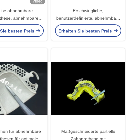
Video
eise abnehmbare
Erschwingliche,
these, abnehmbare
benutzerdefinierte, abnehmbare
hese zum Kauen und
Zahnprothese
 Sie besten Preis
Erhalten Sie besten Preis
Sprechen
en für abnehmbare
Maßgeschneiderte partielle
thesen für optimale
Zahnprothese mit