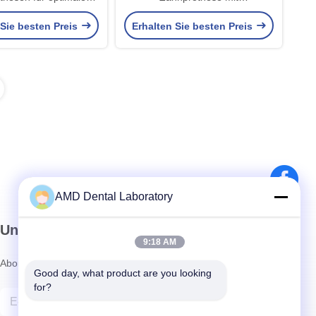
komfort und Ästhetik
personalisierter Ästhetik und
 Sie besten Preis
Erhalten Sie besten Preis
sicherer Passform für mehr
Komfort und Funktionalität
AMD Dental Laboratory
Unser Newsletter
9:18 AM
Abonnieren Sie unseren Newsletter für Rabatte und mehr.
Good day, what product are you looking 
for?