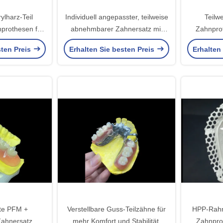
ylharz-Teil
Individuell angepasster, teilweise
Teilw
prothesen für
abnehmbarer Zahnersatz mit
Zahnpro
sform und ein
Hochleistungs-Polymer-Rahmen
Zahnprot
sten Preis
Erhalten Sie besten Preis
Erhalten
Aussehen
(HPP) für überlegenen Komfort
und Langlebigkeit
rte PFM +
Verstellbare Guss-Teilzähne für
HPP-Rahm
ahnersatz
mehr Komfort und Stabilität,
Zahnpro