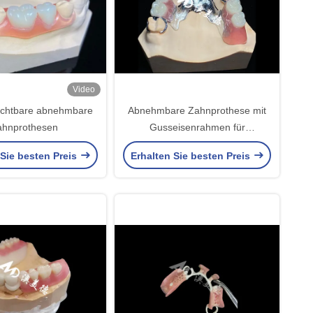
Video
chtbare abnehmbare
Abnehmbare Zahnprothese mit
ahnprothesen
Gusseisenrahmen für
überlegene Festigkeit und
 Sie besten Preis
Erhalten Sie besten Preis
Stabilität mit lang anhaltendem
Komfort