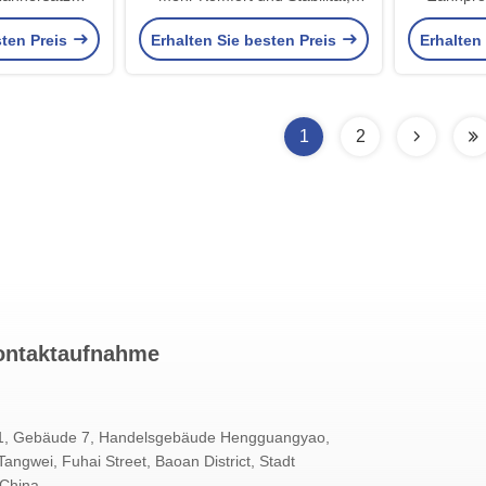
 ultimative
perfekt zum Kauen und
Funktions
sten Preis
Erhalten Sie besten Preis
Erhalten
t und Ästhetik
Sprechen
1
2
ontaktaufnahme
1, Gebäude 7, Handelsgebäude Hengguangyao,
ngwei, Fuhai Street, Baoan District, Stadt
China