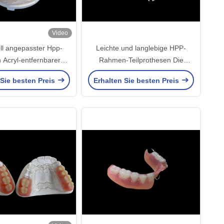
Video
ell angepasster Hpp-
Leichte und langlebige HPP-
Acryl-entfernbarer
Rahmen-Teilprothesen Die
se für fehlende Zähne
perfekte Mischung aus Stärke
 Sie besten Preis
Erhalten Sie besten Preis
und Komfort