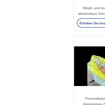
Metall- und Acr
abnehmbare Zahn
eine sichere Pas
Erhalten Sie be
natürliches 
Personalisie
Abnehmbare Z