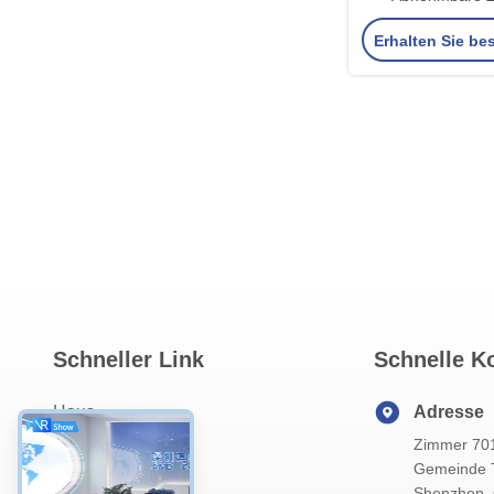
Kombination Die
Erhalten Sie be
Lösung für Komfor
Schneller Link
Schnelle K
Haus
Adresse
Zimmer 70
ÜBER US
Gemeinde Ta
Produits
Shenzhen, 