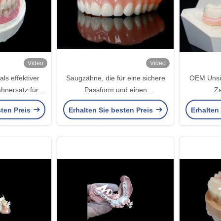
Video
Video
s effektiver
Saugzähne, die für eine sichere
OEM Unsi
hnersatz für
Passform und einen
Z
mfort
verbesserten Komfort konzipiert
sten Preis
Erhalten Sie besten Preis
Erhalten
wurden, bieten eine ideale
Lösung für Benutzer von
abnehmbaren Zahnersatz