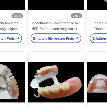
Video
Video
abnehmbares
Abnehmbare Zahnprothese mit
Individu
langlebigem
HPP-Rahmen und Acrylbasis für
Rahmen 
und einer
höhere Haltbarkeit und Komfort
Teilprothe
sten Preis
Erhalten Sie besten Preis
Erhalten
basis für eine
und langlebige
ng