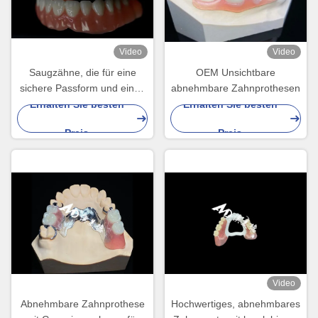
Video
Video
Saugzähne, die für eine
OEM Unsichtbare
sichere Passform und einen
abnehmbare Zahnprothesen
verbesserten Komfort
Erhalten Sie besten
Erhalten Sie besten
konzipiert wurden, bieten
Preis
Preis
eine ideale Lösung für
Benutzer von abnehmbaren
Zahnersatz
Video
Abnehmbare Zahnprothese
Hochwertiges, abnehmbares