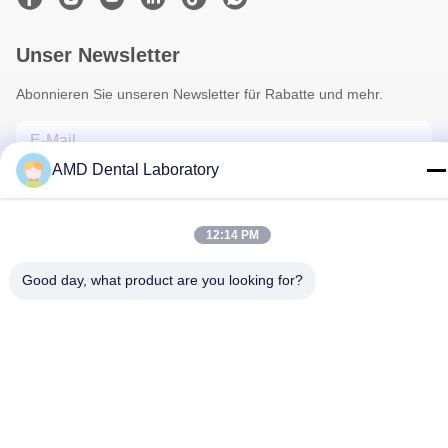
Unser Newsletter
Abonnieren Sie unseren Newsletter für Rabatte und mehr.
AMD Dental Laboratory
12:14 PM
Good day, what product are you looking for?
Treten Sie Mit Uns In Verbindung
Privacy policy
|
Sitemap
| Gute Qualität Chinas Zahnkrone aus
Zirkonia Lieferant. Copyright-© 2024-2026 AMD Dental
Laboratory . Alle Rechte vorbehalten.