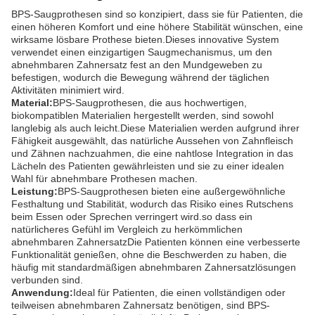
BPS-Saugprothesen sind so konzipiert, dass sie für Patienten, die
einen höheren Komfort und eine höhere Stabilität wünschen, eine
wirksame lösbare Prothese bieten.Dieses innovative System
verwendet einen einzigartigen Saugmechanismus, um den
abnehmbaren Zahnersatz fest an den Mundgeweben zu
befestigen, wodurch die Bewegung während der täglichen
Aktivitäten minimiert wird.
Material:
BPS-Saugprothesen, die aus hochwertigen,
biokompatiblen Materialien hergestellt werden, sind sowohl
langlebig als auch leicht.Diese Materialien werden aufgrund ihrer
Fähigkeit ausgewählt, das natürliche Aussehen von Zahnfleisch
und Zähnen nachzuahmen, die eine nahtlose Integration in das
Lächeln des Patienten gewährleisten und sie zu einer idealen
Wahl für abnehmbare Prothesen machen.
Leistung:
BPS-Saugprothesen bieten eine außergewöhnliche
Festhaltung und Stabilität, wodurch das Risiko eines Rutschens
beim Essen oder Sprechen verringert wird.so dass ein
natürlicheres Gefühl im Vergleich zu herkömmlichen
abnehmbaren ZahnersatzDie Patienten können eine verbesserte
Funktionalität genießen, ohne die Beschwerden zu haben, die
häufig mit standardmäßigen abnehmbaren Zahnersatzlösungen
verbunden sind.
Anwendung:
Ideal für Patienten, die einen vollständigen oder
teilweisen abnehmbaren Zahnersatz benötigen, sind BPS-