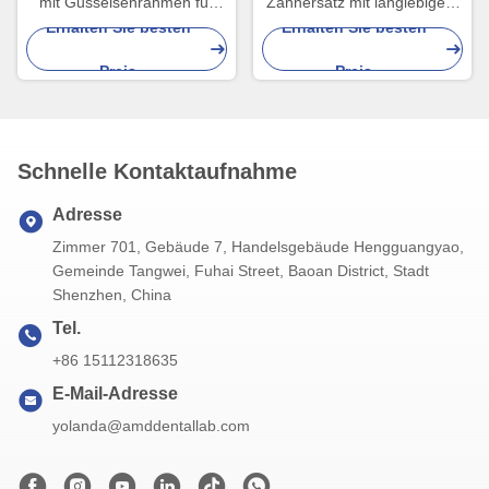
mit Gusseisenrahmen für
Zahnersatz mit langlebigem
überlegene Festigkeit und
HPP-Rahmen und einer
Erhalten Sie besten
Erhalten Sie besten
Stabilität mit lang
komfortablen Acrylbasis für
Preis
Preis
anhaltendem Komfort
eine sichere Passform und
langlebige Leistung
Schnelle Kontaktaufnahme
Adresse
Zimmer 701, Gebäude 7, Handelsgebäude Hengguangyao,
Gemeinde Tangwei, Fuhai Street, Baoan District, Stadt
Shenzhen, China
Tel.
+86 15112318635
E-Mail-Adresse
yolanda@amddentallab.com