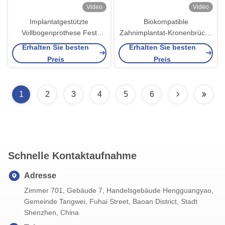
Video
Video
Implantatgestützte
Biokompatible
Vollbogenprothese Fest
Zahnimplantat-Kronenbrücke
Implantat
auf Titanlegierungsbasis mit
Erhalten Sie besten
Erhalten Sie besten
Keramikkronenbrücke
natürlich aussehender
Preis
Preis
Ästhetik
1
2
3
4
5
6
Schnelle Kontaktaufnahme
Adresse
Zimmer 701, Gebäude 7, Handelsgebäude Hengguangyao,
Gemeinde Tangwei, Fuhai Street, Baoan District, Stadt
Shenzhen, China