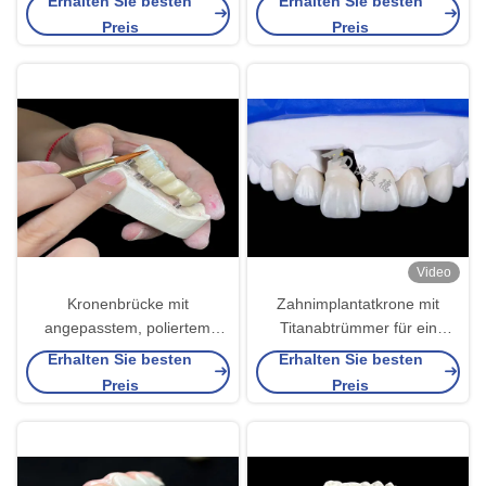
Erhalten Sie besten
Erhalten Sie besten
Kronengröße überzogen, um
Preis
Preis
eine perfekte Restauration zu
schaffen.
Video
Kronenbrücke mit
Zahnimplantatkrone mit
angepasstem, poliertem
Titanabtrümmer für ein
Zahnimplantat Langlebig für
natürliches Lächeln
Erhalten Sie besten
Erhalten Sie besten
einfache Hygiene
Preis
Preis