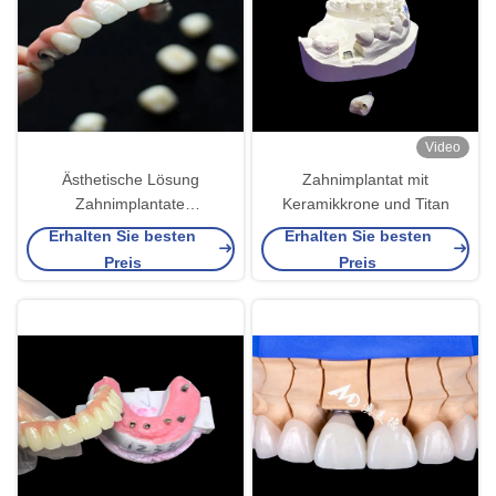
Video
Ästhetische Lösung
Zahnimplantat mit
Zahnimplantate
Keramikkrone und Titan
Kronenbrücke für
Erhalten Sie besten
Erhalten Sie besten
Erwachsene fehlende Zähne
Preis
Preis
ersetzen