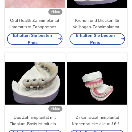
Video
Oral Health Zahnimplantat
Kronen und Brücken für
Unterstützte Zahnprothesen
Vollbogen-Zahnimplantate
Brücke Polierte Oberfläche
Wiederherstellung von
Erhalten Sie besten
Erhalten Sie besten
Unterstützende vollständige
Funktion und Ästhetik mit
Preis
Preis
Zahnprothesen
fortschrittlichen Lösungen
Video
Das Zahnimplantat mit
Zirkonia-Zahnimplantat
Titanium-Basis ist mit einer
Kronenbrücke alle auf 6 für
wunderschönen Keramik-
fehlende Zahnersatz