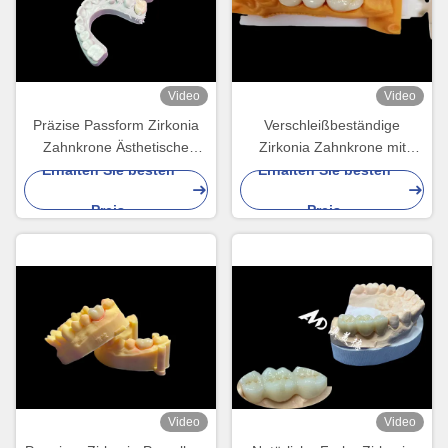
Video
Video
Präzise Passform Zirkonia
Verschleißbeständige
Zahnkrone Ästhetische
Zirkonia Zahnkrone mit
natürliche Farbe
Splitter- und
Erhalten Sie besten
Erhalten Sie besten
Ausgezeichnete
Fleckenbeständigkeit und
Preis
Preis
Biokompatibilität
natürlicher Ästhetik aus dem
chinesischen Zahnlabor
Video
Video