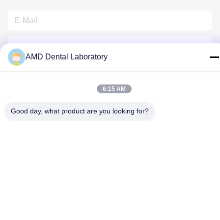
AMD Dental Laboratory
6:15 AM
Treten Sie Mit Uns In Verbindung
Good day, what product are you looking for?
Privacy policy
|
Sitemap
| Gute Qualität Chinas Zahnkrone aus
Zirkonia Lieferant. Copyright-© 2024-2026 AMD Dental
Laboratory . Alle Rechte vorbehalten.