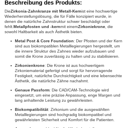
Beschreibung des Produkts:
Die
Zirkonia-Zahnkranze mit Metall-Kern
ist eine hochwertige
Wiederherstellungslösung, die für Fälle konzipiert wurde, in
denen die natürliche Zahnstruktur schwer beschädigt oder
fehlt.
Metallpfosten und -kern
mit einem
Zirkoniekrone
, die
sowohl Haltbarkeit als auch Ästhetik bieten.
Metal Post & Core Foundation
: Der Pfosten und der Kern
sind aus biokompatiblen Metalllegierungen hergestellt, um
die innere Struktur des Zahnes wieder aufzubauen und
somit die Krone zuverlässig zu halten und zu stabilisieren.
Zirkonienkrone
: Die Krone ist aus hochwertigem
Zirkoniematerial gefertigt und sorgt für hervorragende
Festigkeit, natürliche Durchsichtigkeit und eine lebensechte
Ästhetik, die natürliche Zähne nachahmt.
Genaue Passform
: Die CAD/CAM-Technologie wird
eingesetzt, um eine präzise Anpassung, enge Margen und
lang anhaltende Leistung zu gewährleisten.
Biokompatibilität
: Zirkonium und die ausgewählten
Metalllegierungen sind hochgradig biokompatibel und
gewährleisten Sicherheit und Komfort für die Patienten.