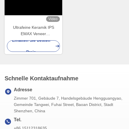
Video
Ultrafeine Keramik IPS
EMAX Veneer
Fleckenbeständigkeit für
Erhalten Sie besten
ästhetische Restaurierungen
Preis
Schnelle Kontaktaufnahme
Adresse
Zimmer 701, Gebäude 7, Handelsgebäude Hengguangyao,
Gemeinde Tangwei, Fuhai Street, Baoan District, Stadt
Shenzhen, China
Tel.
+86 15112318635