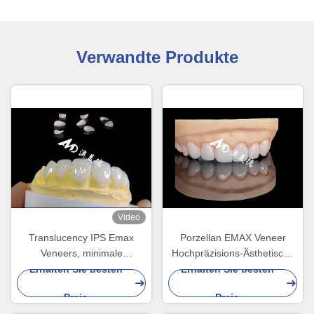
Verwandte Produkte
Video
Translucency IPS Emax
Porzellan EMAX Veneer
Veneers, minimale
Hochpräzisions-Ästhetische
Vorbereitung Emax Zahn
Restaurationen mit höherer
Erhalten Sie besten
Erhalten Sie besten
Veneers
Haltbarkeit
Preis
Preis