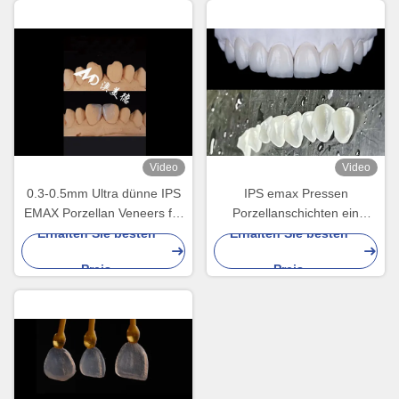
Video
Video
0.3-0.5mm Ultra dünne IPS
IPS emax Pressen
EMAX Porzellan Veneers für
Porzellanschichten ein
ästhetische Lächeln
natürliches und strahlendes
Erhalten Sie besten
Erhalten Sie besten
Makeovers
Lächeln erreichen
Preis
Preis