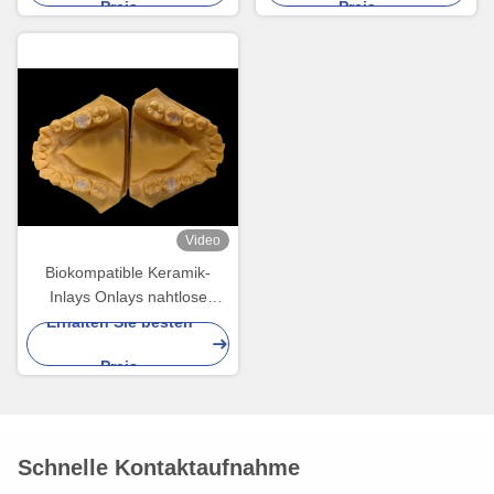
Preis
Preis
Video
Biokompatible Keramik-
Inlays Onlays nahtlose
Zahnrestaurierung mit
Erhalten Sie besten
Fleckenbeständigkeit
Preis
Schnelle Kontaktaufnahme