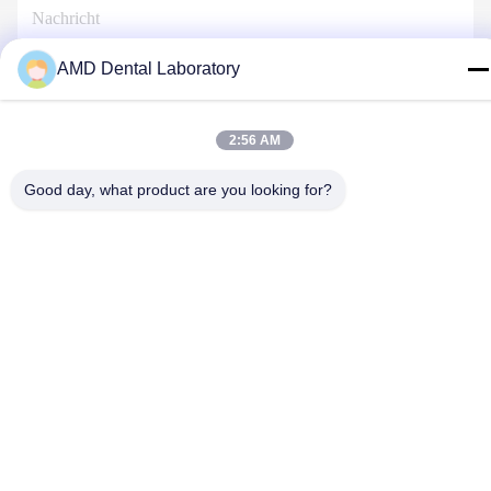
AMD Dental Laboratory
Treten Sie Mit Uns In Verbindung
2:56 AM
Good day, what product are you looking for?
Privacy policy
|
Sitemap
| Gute Qualität Chinas Zahnkrone aus
Zirkonia Lieferant. Copyright-© 2024-2026 AMD Dental
Laboratory . Alle Rechte vorbehalten.