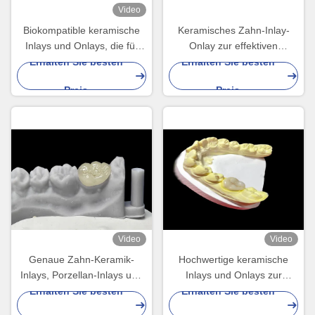
Video
Biokompatible keramische
Keramisches Zahn-Inlay-
Inlays und Onlays, die für
Onlay zur effektiven
eine komfortable Haltbarkeit
Zahnreparatur mit
Erhalten Sie besten
Erhalten Sie besten
und nahtlose Integration in
langlebigen und
Preis
Preis
natürliche Zähne konzipiert
ästhetischen
sind
Porzellanlösungen zur
langfristigen Restaurierung
Video
Video
Genaue Zahn-Keramik-
Hochwertige keramische
Inlays, Porzellan-Inlays und
Inlays und Onlays zur
Onlays, FDA zugelassen.
nahtlosen und langlebigen
Erhalten Sie besten
Erhalten Sie besten
Zahnwiederherstellung