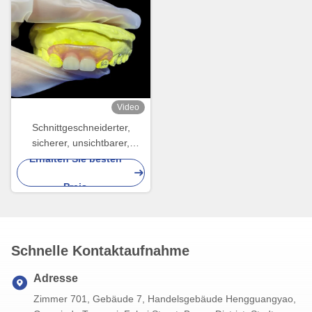
Video
Schnittgeschneiderter,
sicherer, unsichtbarer,
flexibler Zahnersatz für
Erhalten Sie besten
bequemes Kauen und
Preis
Sprechen
Schnelle Kontaktaufnahme
Adresse
Zimmer 701, Gebäude 7, Handelsgebäude Hengguangyao,